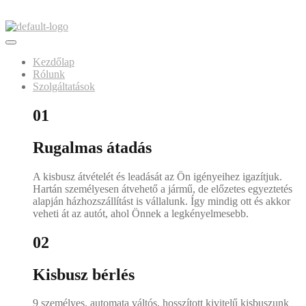
Skip
to
content
Kezdőlap
Rólunk
Szolgáltatások
01
Rugalmas átadás
A kisbusz átvételét és leadását az Ön igényeihez igazítjuk.
Hartán személyesen átvehető a jármű, de előzetes egyeztetés
alapján házhozszállítást is vállalunk. Így mindig ott és akkor
veheti át az autót, ahol Önnek a legkényelmesebb.
02
Kisbusz bérlés
9 személyes, automata váltós, hosszított kivitelű kisbuszunk