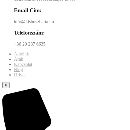
Email Cím:
info@kisbuszharta.hu
Telefonszám:
+36 20 287 6635
Autóink
Árak
Kapcsolat
Blog
Driver
X