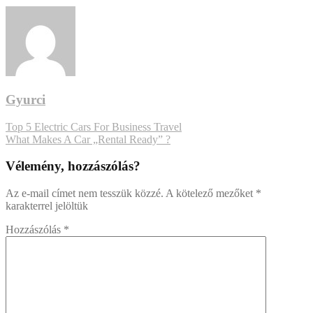
When
Booking
A
Rental
Gyurci
Bejegyzés
Top 5 Electric Cars For Business Travel
What Makes A Car „Rental Ready” ?
navigáció
Vélemény, hozzászólás?
Az e-mail címet nem tesszük közzé.
A kötelező mezőket
*
karakterrel jelöltük
Hozzászólás
*