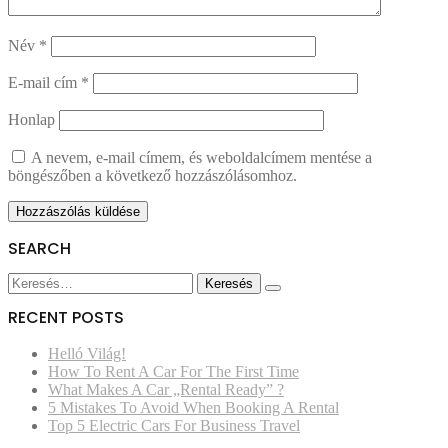
Név
*
E-mail cím
*
Honlap
A nevem, e-mail címem, és weboldalcímem mentése a
böngészőben a következő hozzászólásomhoz.
SEARCH
Keresés:
RECENT POSTS
Helló Világ!
How To Rent A Car For The First Time
What Makes A Car „Rental Ready” ?
5 Mistakes To Avoid When Booking A Rental
Top 5 Electric Cars For Business Travel