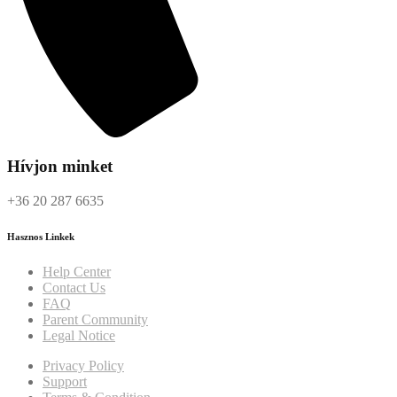
Hívjon minket
+36 20 287 6635
Hasznos Linkek
Help Center
Contact Us
FAQ
Parent Community
Legal Notice
Privacy Policy
Support