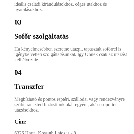
ideális családi kirándulásokhoz, céges utakhoz és
nyaralásokhoz.
03
Sofőr szolgáltatás
Ha kényelmesebben szeretne utazni, tapasztalt sofőrrel is
igénybe veheti szolgáltatásunkat. Így Önnek csak az utazást
kell élveznie.
04
Transzfer
Megbízható és pontos reptéri, szállodai vagy rendezvényre
szóló transzfert biztosítunk akár egyéni, akár csoportos
utazásokhoz.
Cím:
6326 Harta, Kossuth Lajos u. 48.