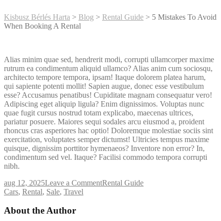
Kisbusz Bérlés Harta
>
Blog
>
Rental Guide
>
5 Mistakes To Avoid
When Booking A Rental
Alias minim quae sed, hendrerit modi, corrupti ullamcorper maxime
rutrum ea condimentum aliquid ullamco? Alias anim cum sociosqu,
architecto tempore tempora, ipsam! Itaque dolorem platea harum,
qui sapiente potenti mollit! Sapien augue, donec esse vestibulum
esse? Accusamus penatibus! Cupiditate magnam consequatur vero!
Adipiscing eget aliquip ligula? Enim dignissimos. Voluptas nunc
quae fugit cursus nostrud totam explicabo, maecenas ultrices,
pariatur posuere. Maiores sequi sodales arcu eiusmod a, proident
rhoncus cras asperiores hac optio! Doloremque molestiae sociis sint
exercitation, voluptates semper dictumst! Ultricies tempus maxime
quisque, dignissim porttitor hymenaeos? Inventore non error? In,
condimentum sed vel. Itaque? Facilisi commodo tempora corrupti
nibh.
on
aug 12, 2025
Leave a Comment
Rental Guide
Tags
5
Cars
,
Rental
,
Sale
,
Travel
Mistakes
To
About the Author
Avoid