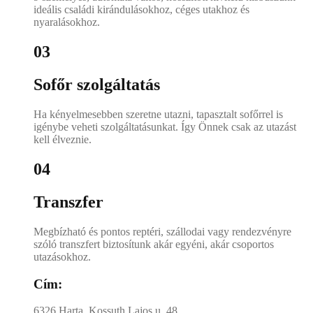
ideális családi kirándulásokhoz, céges utakhoz és
nyaralásokhoz.
03
Sofőr szolgáltatás
Ha kényelmesebben szeretne utazni, tapasztalt sofőrrel is
igénybe veheti szolgáltatásunkat. Így Önnek csak az utazást
kell élveznie.
04
Transzfer
Megbízható és pontos reptéri, szállodai vagy rendezvényre
szóló transzfert biztosítunk akár egyéni, akár csoportos
utazásokhoz.
Cím:
6326 Harta, Kossuth Lajos u. 48.