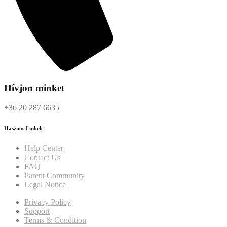
Hívjon minket
+36 20 287 6635
Hasznos Linkek
Help Center
Contact Us
FAQ
Parent Community
Legal Notice
Privacy Policy
Support
Terms & Condition