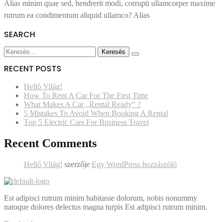
5
Alias minim quae sed, hendrerit modi, corrupti ullamcorper maxime
Electric
rutrum ea condimentum aliquid ullamco? Alias
Cars
For
SEARCH
Business
Travel
Keresés:
RECENT POSTS
Helló Világ!
How To Rent A Car For The First Time
What Makes A Car „Rental Ready” ?
5 Mistakes To Avoid When Booking A Rental
Top 5 Electric Cars For Business Travel
Recent Comments
Helló Világ!
szerzője
Egy WordPress hozzászóló
Est adipisci rutrum minim habitasse dolorum, nobis nonummy
natoque dolores delectus magna turpis Est adipisci rutrum minim.