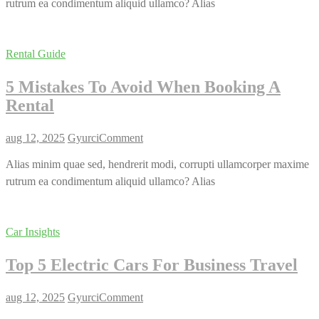
rutrum ea condimentum aliquid ullamco? Alias
Car
„Rental
Ready”
?
Rental Guide
5 Mistakes To Avoid When Booking A
Rental
on
aug 12, 2025
Gyurci
Comment
5
Mistakes
Alias minim quae sed, hendrerit modi, corrupti ullamcorper maxime
To
rutrum ea condimentum aliquid ullamco? Alias
Avoid
When
Booking
A
Car Insights
Rental
Top 5 Electric Cars For Business Travel
on
aug 12, 2025
Gyurci
Comment
Top