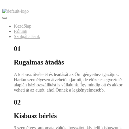
Skip
to
content
Kezdőlap
Rólunk
Szolgáltatások
01
Rugalmas átadás
A kisbusz átvételét és leadását az Ön igényeihez igazítjuk.
Hartán személyesen átvehető a jármű, de előzetes egyeztetés
alapján házhozszállítást is vállalunk. Így mindig ott és akkor
veheti át az autót, ahol Önnek a legkényelmesebb.
02
Kisbusz bérlés
9 személyes, automata váltós, hosszított kivitelű kisbuszunk