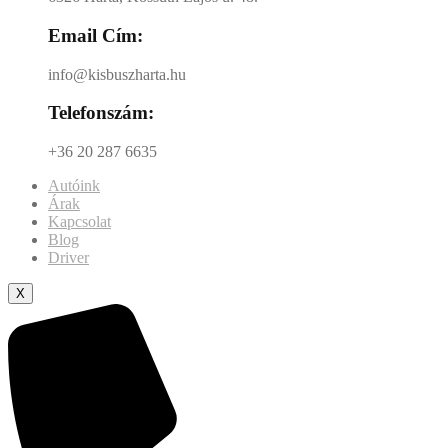
Email Cím:
info@kisbuszharta.hu
Telefonszám:
+36 20 287 6635
Autóink
Árak
Kapcsolat
Blog
Driver
X