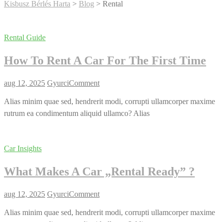
Kisbusz Bérlés Harta
>
Blog
>
Rental
Rental Guide
How To Rent A Car For The First Time
on
aug 12, 2025
Gyurci
Comment
How
To
Alias minim quae sed, hendrerit modi, corrupti ullamcorper maxime
Rent
rutrum ea condimentum aliquid ullamco? Alias
A
Car
For
The
Car Insights
First
Time
What Makes A Car „Rental Ready” ?
on
aug 12, 2025
Gyurci
Comment
What
Makes
Alias minim quae sed, hendrerit modi, corrupti ullamcorper maxime
A